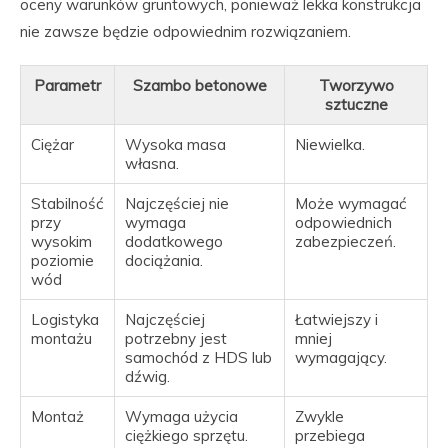
oceny warunków gruntowych, ponieważ lekka konstrukcja
nie zawsze będzie odpowiednim rozwiązaniem.
Parametr
Szambo betonowe
Tworzywo
sztuczne
Ciężar
Wysoka masa
Niewielka.
własna.
Stabilność
Najczęściej nie
Może wymagać
przy
wymaga
odpowiednich
wysokim
dodatkowego
zabezpieczeń.
poziomie
dociążania.
wód
Logistyka
Najczęściej
Łatwiejszy i
montażu
potrzebny jest
mniej
samochód z HDS lub
wymagający.
dźwig.
Montaż
Wymaga użycia
Zwykle
ciężkiego sprzętu.
przebiega