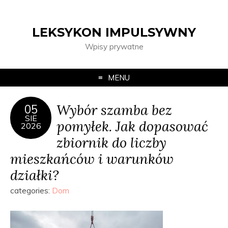
LEKSYKON IMPULSYWNY
Wpisy prywatne
MENU
Wybór szamba bez
05
SIE
pomyłek. Jak dopasować
2026
zbiornik do liczby
mieszkańców i warunków
działki?
categories:
Dom