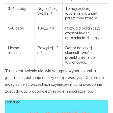
3–4 osoby
Najczęściej
To najczęściej
8–10 m³
wybierany wariant
przez inwestorów.
5–6 osób
10–12 m³
Pozwala ograniczyć
częstotliwość
opróżniania zbiornika.
Liczna
Powyżej 12
Dobór najlepiej
rodzina
m³
skonsultować z
projektantem lub
wykonawcą.
Takie zestawienie ułatwia wstępny wybór zbiornika,
jednak nie zastępuje analizy całej inwestycji. Dopiero po
uwzględnieniu wszystkich czynników można świadomie
zdecydować o odpowiedniej pojemności szamba.
Reklama
szamba betonowe Kalisz