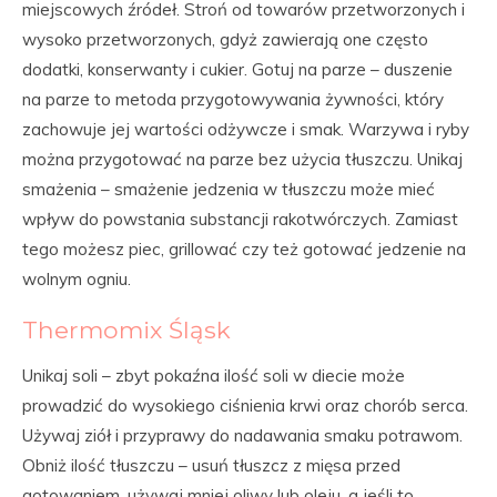
miejscowych źródeł. Stroń od towarów przetworzonych i
wysoko przetworzonych, gdyż zawierają one często
dodatki, konserwanty i cukier. Gotuj na parze – duszenie
na parze to metoda przygotowywania żywności, który
zachowuje jej wartości odżywcze i smak. Warzywa i ryby
można przygotować na parze bez użycia tłuszczu. Unikaj
smażenia – smażenie jedzenia w tłuszczu może mieć
wpływ do powstania substancji rakotwórczych. Zamiast
tego możesz piec, grillować czy też gotować jedzenie na
wolnym ogniu.
Thermomix Śląsk
Unikaj soli – zbyt pokaźna ilość soli w diecie może
prowadzić do wysokiego ciśnienia krwi oraz chorób serca.
Używaj ziół i przyprawy do nadawania smaku potrawom.
Obniż ilość tłuszczu – usuń tłuszcz z mięsa przed
gotowaniem, używaj mniej oliwy lub oleju, a jeśli to