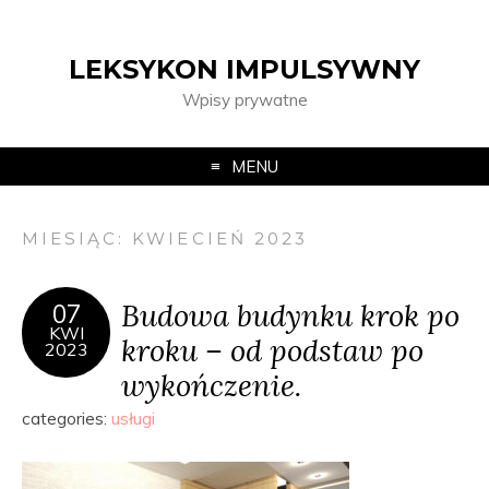
LEKSYKON IMPULSYWNY
Wpisy prywatne
MENU
MIESIĄC:
KWIECIEŃ 2023
Budowa budynku krok po
07
KWI
kroku – od podstaw po
2023
wykończenie.
categories:
usługi