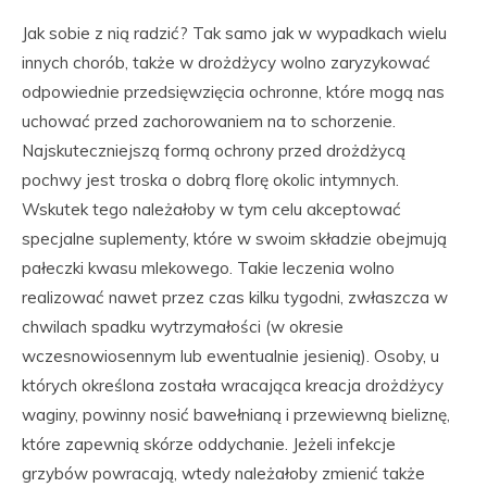
Jak sobie z nią radzić? Tak samo jak w wypadkach wielu
innych chorób, także w drożdżycy wolno zaryzykować
odpowiednie przedsięwzięcia ochronne, które mogą nas
uchować przed zachorowaniem na to schorzenie.
Najskuteczniejszą formą ochrony przed drożdżycą
pochwy jest troska o dobrą florę okolic intymnych.
Wskutek tego należałoby w tym celu akceptować
specjalne suplementy, które w swoim składzie obejmują
pałeczki kwasu mlekowego. Takie leczenia wolno
realizować nawet przez czas kilku tygodni, zwłaszcza w
chwilach spadku wytrzymałości (w okresie
wczesnowiosennym lub ewentualnie jesienią). Osoby, u
których określona została wracająca kreacja drożdżycy
waginy, powinny nosić bawełnianą i przewiewną bieliznę,
które zapewnią skórze oddychanie. Jeżeli infekcje
grzybów powracają, wtedy należałoby zmienić także