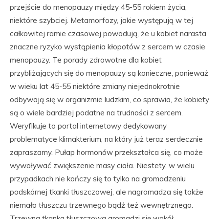
przejście do menopauzy między 45-55 rokiem życia,
niektóre szybciej. Metamorfozy, jakie występują w tej
całkowitej ramie czasowej powodują, że u kobiet narasta
znaczne ryzyko wystąpienia kłopotów z sercem w czasie
menopauzy. Te porady zdrowotne dla kobiet
przybliżających się do menopauzy są konieczne, ponieważ
w wieku lat 45-55 niektóre zmiany niejednokrotnie
odbywają się w organizmie ludzkim, co sprawia, że kobiety
są o wiele bardziej podatne na trudności z sercem.
Weryfikuje to portal internetowy dedykowany
problematyce klimakterium, na który już teraz serdecznie
zapraszamy. Pułap hormonów przekształca się, co może
wywoływać zwiększenie masy ciała. Niestety, w wielu
przypadkach nie kończy się to tylko na gromadzeniu
podskórnej tkanki tłuszczowej, ale nagromadza się także
niemało tłuszczu trzewnego bądź też wewnętrznego.
Trzewna tkanka tłuszczowa gromadzi się wokół