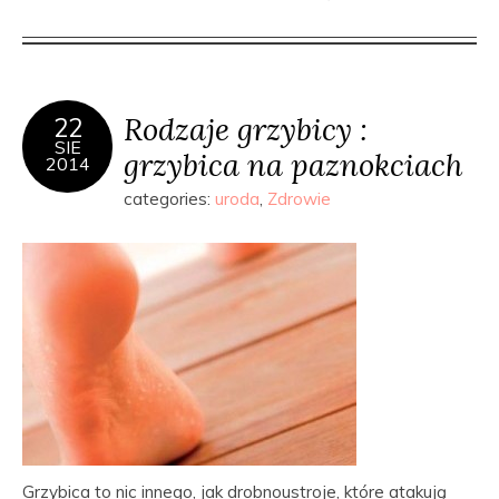
Rodzaje grzybicy :
22
SIE
grzybica na paznokciach
2014
categories:
uroda
,
Zdrowie
Grzybica to nic innego, jak drobnoustroje, które atakują