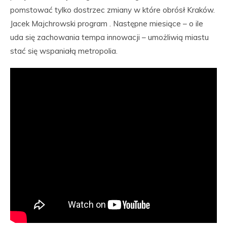
pomstować tylko dostrzec zmiany w które obrósł Kraków.
Jacek Majchrowski program . Następne miesiące – o ile
uda się zachowania tempa innowacji – umożliwią miastu
stać się wspaniałą metropolia.