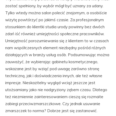
zostać spełniony, by wybór mógł być uznany za udany.
Tylko wtedy można salon polecić znajomym, a osobiście
wizytę powtórzyć po jakimś czasie. Za profesjonalnym
stosunkiem do klientki studia urody powinny bez dwóch
zdań iść również umiejętności społeczne pracowników.
Umiejętność porozumiewania się z klientem to w czasach
nam współczesnych element niezbędny pośród różnych
działających w branży usług osób. Podsumowując można
zauważyć, że wybierając gabinetu kosmetycznego,
wskazane jest by wziąć pod uwagę zarówno stronę
techniczną, jak i doświadczenia innych, ale też własne
impresje. Nieskazitelny wygląd wciąż jeszcze jest
utożsamiany jako nie nadgryziony zębem czasu. Dlatego
też niezmiennie zainteresowaniem cieszą się rozmaite
zabiegi przeciwzmarszczkowe. Czy jednak usuwanie
zmarszczek to norma? Dobrze jest się zastanowić.