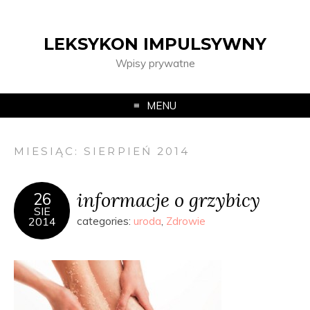
LEKSYKON IMPULSYWNY
Wpisy prywatne
MENU
MIESIĄC:
SIERPIEŃ 2014
informacje o grzybicy
26
SIE
2014
categories:
uroda
,
Zdrowie